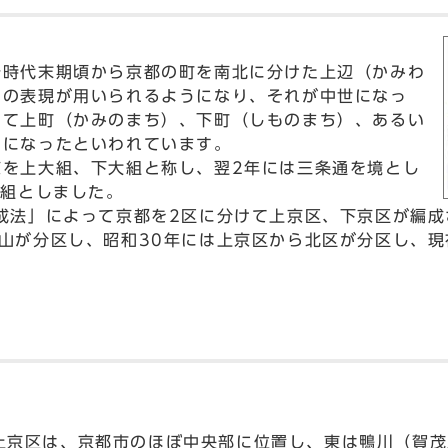
時代末期頃から京都の町を南北に分けた上辺（かみわ
）の表現が用いられるようになり、それが中世になっ
して上町（かみのまち）、下町（しものまち）、あるい
うになったといわれています。
を上大組、下大組と称し、翌2年には三条通を境とし
番組としました。
成法」によって京都を2区に分けて上京区、下京区が編成
山が分区し、昭和30年には上京区から北区が分区し、現
京区は、京都市のほぼ中央部に位置し、東は鴨川（賀茂