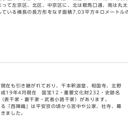
よって左京区、北区、中京区に、北は鞍馬口通、南は丸太
している横長の長方形をなす面積7.03平方キロメートル
現在も引き継がれており、千本釈迦堂、相国寺、北野
成19年4月現在 国宝12・重要文化財232・史跡名
家（表千家・裏千家・武者小路千家）があります。
る「西陣織」は平安京の頃から宮中や公家、社寺、幕
てきました。