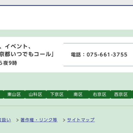
、イベント、
京都いつでもコール」
電話：075-661-3755
ら夜9時
東山区
山科区
下京区
南区
右京区
西京区
取扱い
著作権・リンク等
サイトマップ