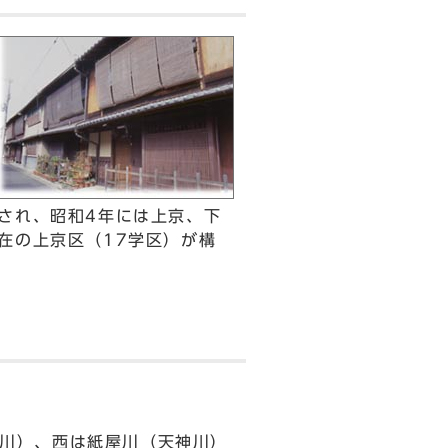
され、昭和4年には上京、下
在の上京区（17学区）が構
川）、西は紙屋川（天神川）