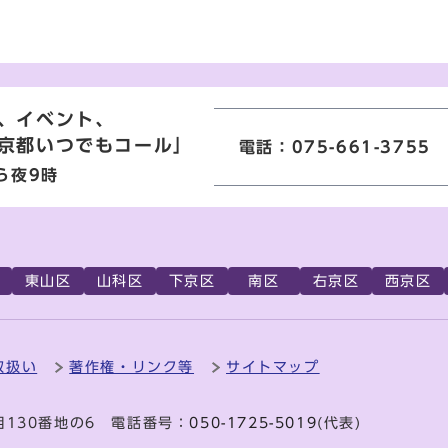
、イベント、
京都いつでもコール」
電話：075-661-3755
ら夜9時
東山区
山科区
下京区
南区
右京区
西京区
取扱い
著作権・リンク等
サイトマップ
目130番地の6 電話番号：
050-1725-5019
(代表)