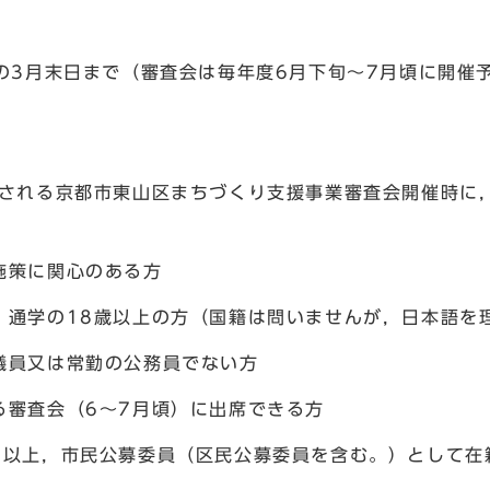
の3月末日まで（審査会は毎年度6月下旬～7月頃に開催
催される京都市東山区まちづくり支援事業審査会開催時に
施策に関心のある方
・通学の18歳以上の方（国籍は問いませんが，日本語を
議員又は常勤の公務員でない方
る審査会（6～7月頃）に出席できる方
つ以上，市民公募委員（区民公募委員を含む。）として在