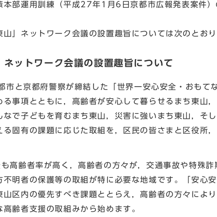
本部運用訓練（平成27年1月6日京都市広報発表案件）
山」ネットワーク会議の設置趣旨については次のとおり
」ネットワーク会議の設置趣旨について
に京都市と京都府警察が締結した「世界一安心安全・おもて
める事項とともに，高齢者が安心して暮らせるまち東山，
んなで子どもを育むまち東山，災害に強いまち東山，そし
える固有の課題に応じた取組を，区民の皆さまと区役所，
最も高齢者率が高く，高齢者の方々が，交通事故や特殊詐
方不明者の保護等の取組が特に必要な地域です。「安心安
東山区内の優先すべき課題ととらえ，高齢者の方々により
な高齢者支援の取組みから始めます。