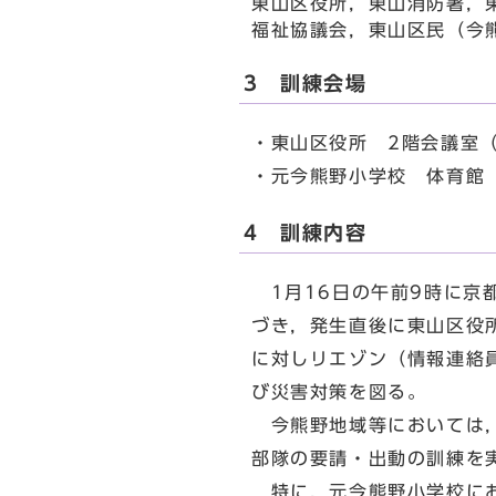
東山区役所，東山消防署，
福祉協議会，東山区民（今
3 訓練会場
・東山区役所 2階会議室
・元今熊野小学校 体育
4 訓練内容
1月16日の午前9時に京
づき，発生直後に東山区役
に対しリエゾン（情報連絡
び災害対策を図る。
今熊野地域等においては，
部隊の要請・出動の訓練を
特に，元今熊野小学校にお