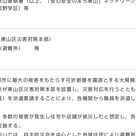
東山警察署（以上，「安心安全のまち東山」ネットワーク
熊野学区）等
（東山区災害対策本部）
館（避難所） 等
都市に最大の被害をもたらす花折断層を震源とする大規模
所が東山区災害対策本部を設置し，災害対応を行うととも
員）を派遣要請することにより，各機関から職員を派遣し
多数の被害が発生し住宅や店舗が被災したと想定し，各
実施する。
いては，自主防災会を中心とした地域住民により避難所