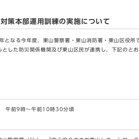
害対策本部運用訓練の実施について
0年となる今年度，東山警察署・東山消防署・東山区役所
心とした防災関係機関及び東山区民が連携し，下記のとお
日 午前9時～午前10時30分頃