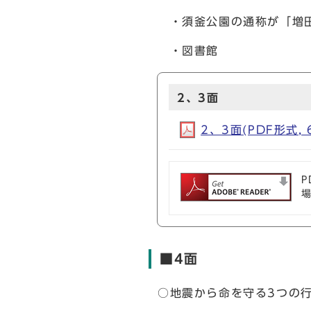
・須釜公園の通称が「増田
・図書館
2、3面
2、3面(PDF形式, 
P
■4面
○地震から命を守る3つの