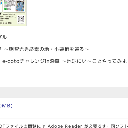
バル
ク ～明智光秀終焉の地・小栗栖を巡る～
e-cotoチャレンジin深草 ～地球にい～ことやってみ
0MB)
DFファイルの閲覧には Adobe Reader が必要です。同