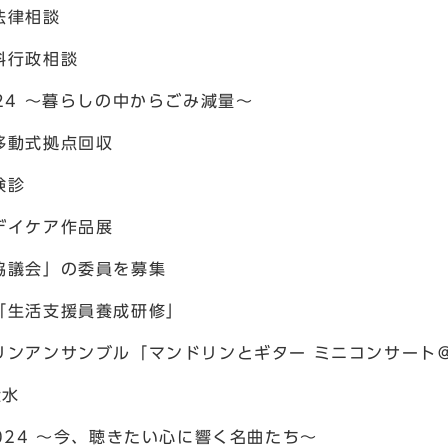
法律相談
料行政相談
4 ～暮らしの中からごみ減量～
移動式拠点回収
検診
デイケア作品展
協議会」の委員を募集
生活支援員養成研修」
ンアンサンブル「マンドリンとギター ミニコンサート
伏水
24 ～今、聴きたい心に響く名曲たち～