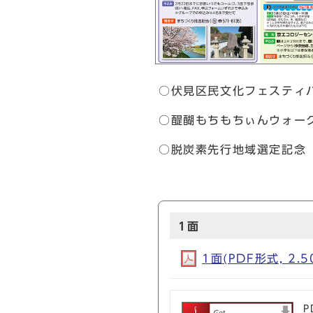
○伏見区民文化フェスティ
○醍醐もちもちぃんウォー
○脱炭素先行地域選定記念 
1面
1面(PDF形式, 2.5
P