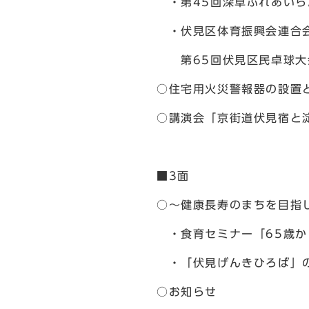
・第45回深草ふれあいら
・伏見区体育振興会連合会
第65回伏見区民卓球大
○住宅用火災警報器の設置
○講演会「京街道伏見宿と
■3面
○～健康長寿のまちを目指
・食育セミナー「65歳か
・「伏見げんきひろば」
○お知らせ