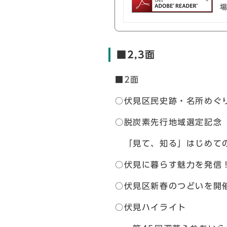
■2,3面
■2面
○伏見区民史跡・名所めぐ
○脱炭素先行地域選定記念
「見て、知る」はじめての
○伏見に暮らす魅力を発信！
○伏見区新春のつどいを開
○伏見ハイライト