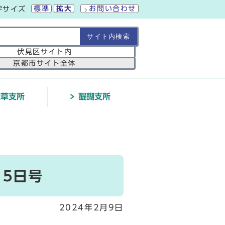
標準
拡大
お問い合わせ
字サイズ
の範囲
伏見区サイト内
京都市サイト全体
深草支所
醍醐支所
15日号
2024年2月9日