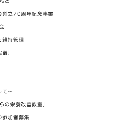
んど
創立70周年記念事業
会
と維持管理
淀宿」
して～
らの栄養改善教室」
の参加者募集！