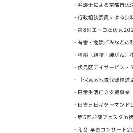
・弁護士による京都市民
・行政相談委員による無
・第8回エ～コと伏見202
・有害・危険ごみなどの
・胸部（結核・肺がん）
・伏見区デイサービス・
・「伏見区地域保健推進
・日常生活自立支援事業「
・日吉ヶ丘ギターマンドリ
・第5回お薬フェスタin
・和音 早春コンサート20