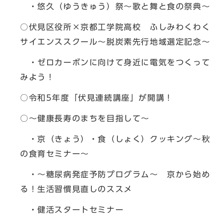
・悠久（ゆうきゅう）祭～歌と舞と食の祭典～
○伏見区役所×京都工学院高校 ふしみわくわく
サイエンススクール～脱炭素先行地域選定記念～
・ゼロカーボンに向けて身近に電気をつくって
みよう！
○令和5年度「伏見連続講座」が開講！
○～健康長寿のまちを目指して～
・京（きょう）・食（しょく）クッキング～秋
の食育セミナー～
・～糖尿病発症予防プログラム～ 京から始め
る！生活習慣見直しのススメ
・健活スタートセミナー