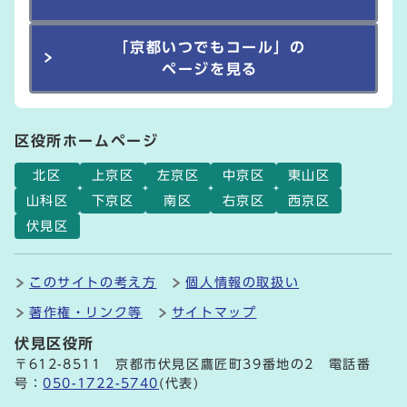
「京都いつでもコール」の
ページを見る
区役所ホームページ
北区
上京区
左京区
中京区
東山区
山科区
下京区
南区
右京区
西京区
伏見区
このサイトの考え方
個人情報の取扱い
著作権・リンク等
サイトマップ
伏見区役所
〒612-8511 京都市伏見区鷹匠町39番地の2 電話番
号：
050-1722-5740
(代表)