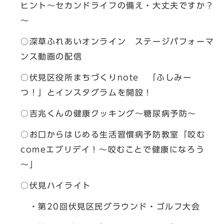
ヒント～セカンドライフの備え・大丈夫ですか？
～
○深草ふれあいオンライン ステージパフォーマ
ンス動画の配信
○伏見区役所まちづくりnote 「ふしみー
つ！」とインスタグラムを開設！
○吉兆くんの健康クッキング～糖尿病予防～
○お口からはじめる生活習慣病予防教室「咬む
comeエブリデイ！～咬むことで健康になろう
～」
○伏見ハイライト
・第20回伏見区民グラウンド・ゴルフ大会