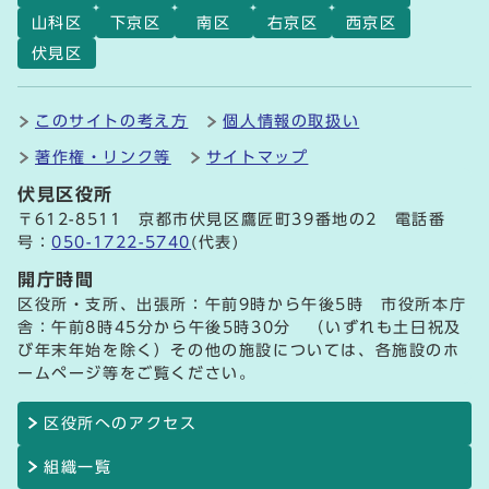
山科区
下京区
南区
右京区
西京区
伏見区
このサイトの考え方
個人情報の取扱い
著作権・リンク等
サイトマップ
伏見区役所
〒612-8511 京都市伏見区鷹匠町39番地の2 電話番
号：
050-1722-5740
(代表)
開庁時間
区役所・支所、出張所：午前9時から午後5時 市役所本庁
舎：午前8時45分から午後5時30分 （いずれも土日祝及
び年末年始を除く）その他の施設については、各施設のホ
ームページ等をご覧ください。
区役所へのアクセス
組織一覧