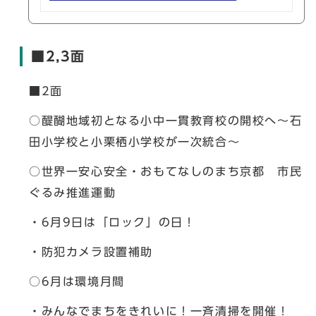
■2,3面
■2面
○醍醐地域初となる小中一貫教育校の開校へ～石
田小学校と小栗栖小学校が一次統合～
○世界一安心安全・おもてなしのまち京都 市民
ぐるみ推進運動
・6月9日は「ロック」の日！
・防犯カメラ設置補助
○6月は環境月間
・みんなでまちをきれいに！一斉清掃を開催！