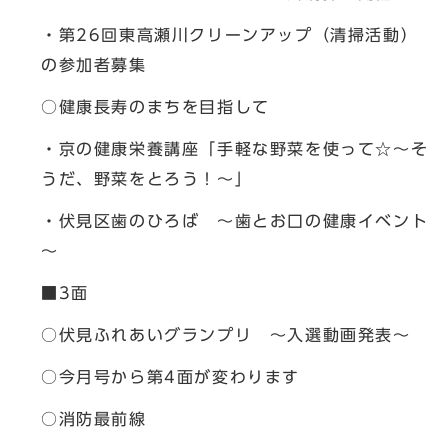
・第26回東高瀬川クリーンアップ（清掃活動）
の参加者募集
○健康長寿のまちを目指して
・京の健康栄養講座「手軽な野菜を使って☆～そ
うだ、野菜をとろう！～」
・伏見区歯のひろば ～歯とお口の健康イベント
～
■3面
○伏見ふれあいグランプリ ～入選動画発表～
○今月号から第4面が変わります
○消防最前線