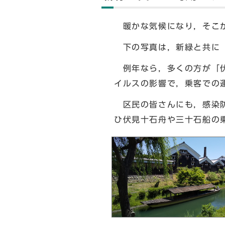
暖かな気候になり，そこか
下の写真は，新緑と共に「
例年なら，多くの方が「伏
イルスの影響で，乗客での
区民の皆さんにも，感染防
ひ伏見十石舟や三十石船の