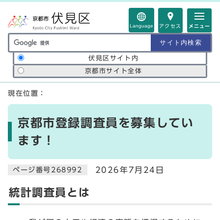
ページの先頭です
Language
アクセス
メニュー
サイト内検索の範囲
伏見区サイト内
京都市サイト全体
ここから本文です
現在位置：
京都市登録調査員を募集してい
ます！
2026年7月24日
ページ番号268992
統計調査員とは