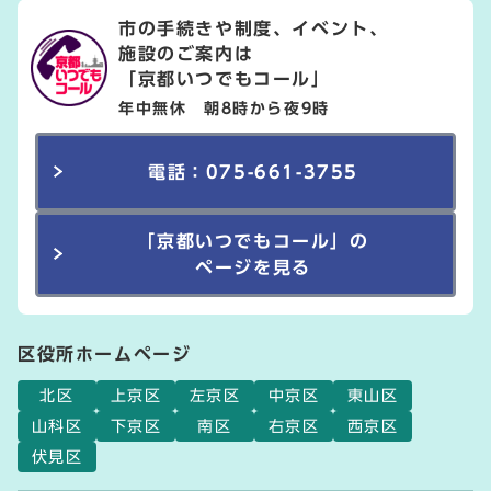
市の手続きや制度、イベント、
施設のご案内は
「京都いつでもコール」
年中無休 朝8時から夜9時
電話：075-661-3755
「京都いつでもコール」の
ページを見る
区役所ホームページ
北区
上京区
左京区
中京区
東山区
山科区
下京区
南区
右京区
西京区
伏見区