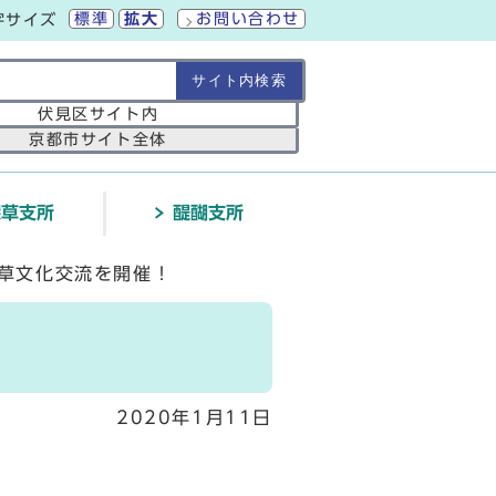
標準
拡大
お問い合わせ
字サイズ
の範囲
伏見区サイト内
京都市サイト全体
深草支所
醍醐支所
深草文化交流を開催！
2020年1月11日