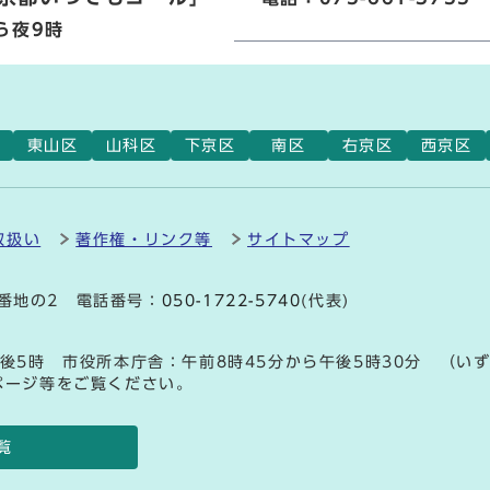
ら夜9時
東山区
山科区
下京区
南区
右京区
西京区
取扱い
著作権・リンク等
サイトマップ
9番地の2 電話番号：
050-1722-5740
(代表)
後5時 市役所本庁舎：午前8時45分から午後5時30分 （い
ページ等をご覧ください。
覧