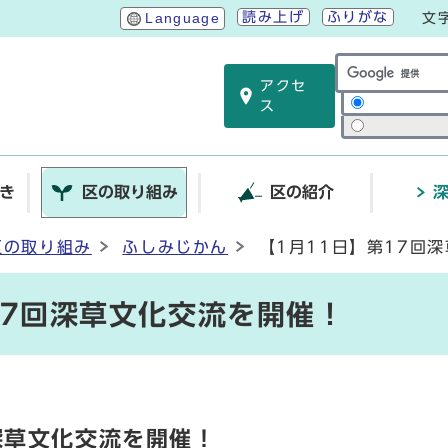
読み上げ
ふりがな
Language
文
アクセ
サイト内検索
ス
き
区の取り組み
区の紹介
区の取り組み
ふしみじかん
【1月11日】第17回
17回深草文化交流を開催！
深草文化交流を開催！