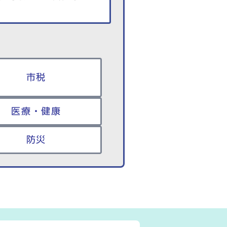
市税
医療・健康
防災