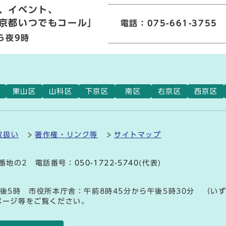
、イベント、
京都いつでもコール」
電話：075-661-3755
ら夜9時
東山区
山科区
下京区
南区
右京区
西京区
取扱い
著作権・リンク等
サイトマップ
9番地の2 電話番号：
050-1722-5740
(代表)
後5時 市役所本庁舎：午前8時45分から午後5時30分 （い
ページ等をご覧ください。