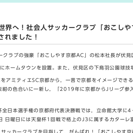
ら世界へ！社会人サッカークラブ「おこしや
されました！
ークラブの強豪「おこしやす京都AC」の松本社長が伏見
市にホームタウンを設置。また，伏見区の下鳥羽公園球技
称をアミティエSC京都から，一言で京都をイメージできる
紫紺の色合いに一新し，「2019年に京都からJリーグ参
杯全日本選手権の京都府代表決勝戦では，立命館大学に4
日 日曜日には天皇杯1回戦で格上のJ3に属するカターレ
1サッカークラブを目指して，がんばれ！「おこしやす京