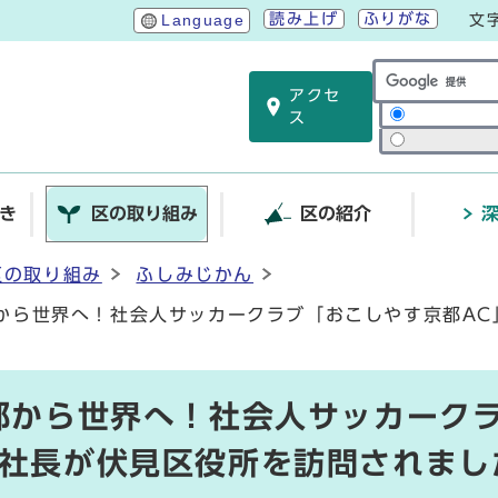
読み上げ
ふりがな
Language
文
アクセ
サイト内検索
ス
き
区の取り組み
区の紹介
区の取り組み
ふしみじかん
都から世界へ！社会人サッカークラブ「おこしやす京都A
！
京都から世界へ！社会人サッカーク
本社長が伏見区役所を訪問されまし