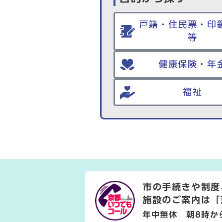
戸籍・住民票・印
等
健康保険・年
福祉
市の手続きや制度
施設のご案内は
「
年中無休 朝8時か