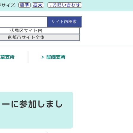
標準
拡大
お問い合わせ
字サイズ
の範囲
伏見区サイト内
京都市サイト全体
深草支所
醍醐支所
リーに参加しまし