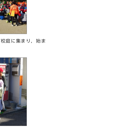
が校庭に集まり，始ま
。