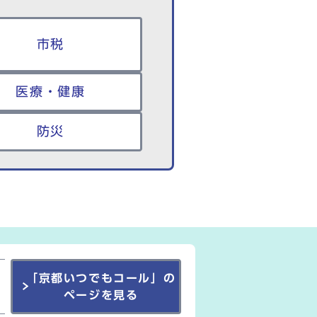
市税
医療・健康
防災
「京都いつでもコール」の
ページを見る