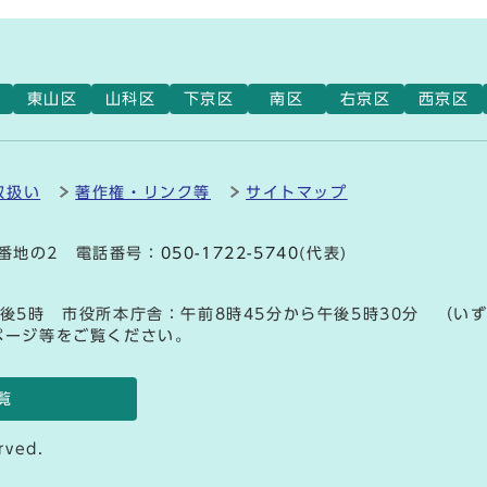
東山区
山科区
下京区
南区
右京区
西京区
取扱い
著作権・リンク等
サイトマップ
9番地の2 電話番号：
050-1722-5740
(代表)
後5時 市役所本庁舎：午前8時45分から午後5時30分 （い
ページ等をご覧ください。
覧
rved.