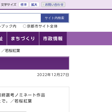
文字サイズ
標準
拡大
お問い合わせ
ルブック内
京都市サイト全体
祉
まちづくり
市政情報
。／若桜紅葉
2022年12月27日
最終選考ノミネート作品
とで。／若桜紅葉