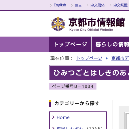
English
한글
中文簡体
中文繁體
トップページ
暮らしの情
現在位置：
トップページ
京都市デ
ひみつごとはしきのあ
ページ番号B－1884
カテゴリーから探す
Home
市民しんぶん
(1258)