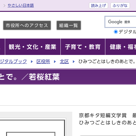
やさしい日本語
読み上げ
ふりがな
市役所へのアクセス
組織一覧
デジタ
報
観光・文化・産業
子育て・教育
健康・福
ジタルブック
区役所
北区
ひみつごとはしきのあとで
とで。／若桜紅葉
京都キタ短編文学賞 
ひみつごとはしきのあ