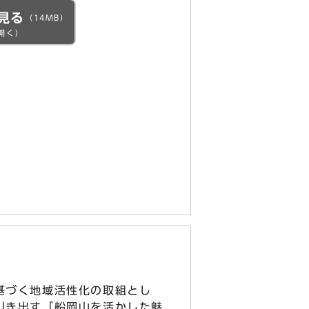
見る
（14MB）
開く）
基づく地域活性化の取組とし
引き出す「船岡山を活かした魅