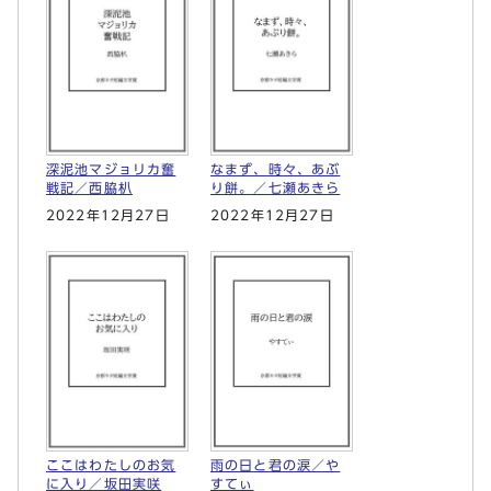
深泥池マジョリカ奮
なまず、時々、あぶ
戦記／西脇朳
り餅。／七瀬あきら
2022年12月27日
2022年12月27日
ここはわたしのお気
雨の日と君の涙／や
に入り／坂田実咲
すてぃ