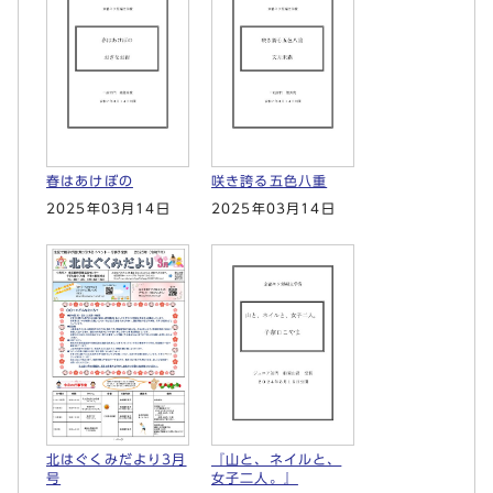
春はあけぼの
咲き誇る五色八重
2025年03月14日
2025年03月14日
北はぐくみだより3月
『山と、ネイルと、
号
女子二人。』