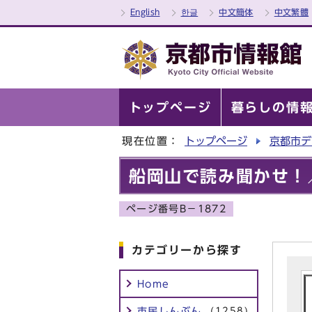
English
한글
中文簡体
中文繁體
トップページ
暮らしの情
現在位置：
トップページ
京都市デ
船岡山で読み聞かせ！
ページ番号B－1872
カテゴリーから探す
Home
市民しんぶん
(1258)