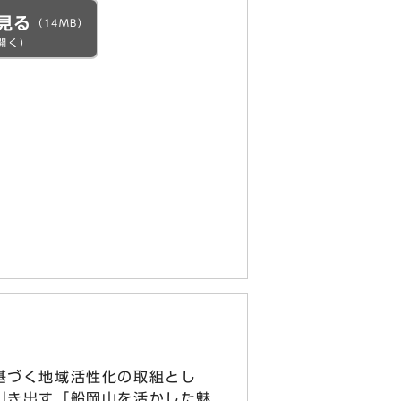
見る
（14MB）
開く）
基づく地域活性化の取組とし
引き出す「船岡山を活かした魅