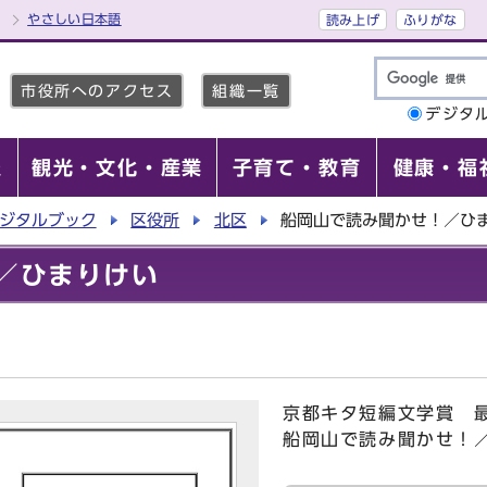
やさしい日本語
読み上げ
ふりがな
市役所へのアクセス
組織一覧
デジタ
報
観光・文化・産業
子育て・教育
健康・福
ジタルブック
区役所
北区
船岡山で読み聞かせ！／ひ
／ひまりけい
京都キタ短編文学賞 
船岡山で読み聞かせ！