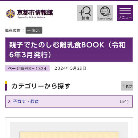
toggle
navigat
メニュー
現在位置：
表示
親子でたのしむ離乳食BOOK（令和
6年3月発行）
2024年5月29日
ページ番号B－1324
カテゴリーから探す
子育て・教育
(54)