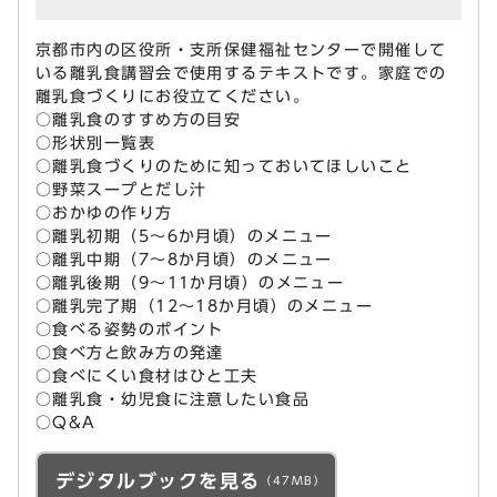
京都市内の区役所・支所保健福祉センターで開催して
いる離乳食講習会で使用するテキストです。家庭での
離乳食づくりにお役立てください。
○離乳食のすすめ方の目安
○形状別一覧表
○離乳食づくりのために知っておいてほしいこと
○野菜スープとだし汁
○おかゆの作り方
○離乳初期（5～6か月頃）のメニュー
○離乳中期（7～8か月頃）のメニュー
○離乳後期（9～11か月頃）のメニュー
○離乳完了期（12～18か月頃）のメニュー
○食べる姿勢のポイント
○食べ方と飲み方の発達
○食べにくい食材はひと工夫
○離乳食・幼児食に注意したい食品
○Q&A
デジタルブックを見る
（47MB）