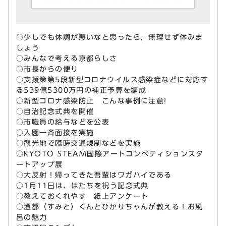
○少しでも体調が悪いなと思ったら，無理せず休みま
しょう
○みんなで考える京都らしさ
○市長からの便り
○支援策第5段新型コロナウイルス感染症などに対応す
る539億5300万円の補正予算を編成
○新型コロナ感染防止 こんな事例に注意!
○自治記念式典を開催
○市職員の給与などを公表
○入園一斉面接を実施
○観光地で臨時交通規制などを実施
○KYOTO STEAM国際アートコンペティションスタ
ートアップ展
○大反射！帰ってきた吾輩はワガハイである
○1月11日は、はたちを祝う記念式典
○教えておくれやす 紙上アンケート
○澄都（すみと）くんとひかりちゃんが教える！お風
呂の魅力