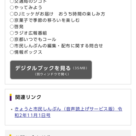
○交通局のシゴト
○やってみよう
○DJミッケがお届け おうち時間の楽しみ方
○京菓子で季節の移ろいを楽しむ
○啓発
○ラジオ広報番組
○京都いつでもコール
○市民しんぶんの編集・配布に関する問合せ
○情報ボックス
デジタルブックを見る
（35MB）
（別ウィンドウで開く）
関連リンク
きょうと市民しんぶん（音声読上げサービス版）令
和2年11月1日号