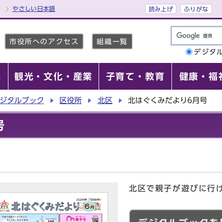
やさしい日本語
読み上げ
ふりがな
市役所へのアクセス
組織一覧
デジタ
報
観光・文化・産業
子育て・教育
健康・福
ジタルブック
区役所
北区
北はぐくみだより6月号
号
北区で親子が遊びに行