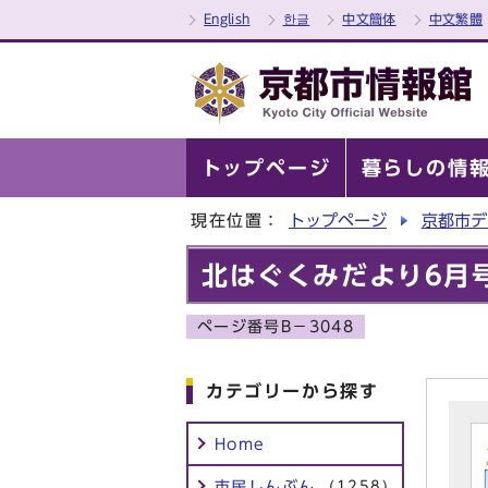
English
한글
中文簡体
中文繁體
トップページ
暮らしの情
現在位置：
トップページ
京都市デ
北はぐくみだより6月
ページ番号B－3048
カテゴリーから探す
Home
市民しんぶん
(1258)