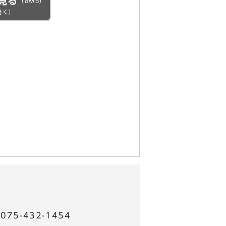
見る
（8MB）
開く）
5-432-1454