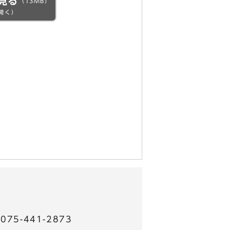
見る
（13MB）
開く）
5-441-2873