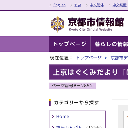
English
한글
中文簡体
中文繁體
トップページ
暮らしの情
現在位置：
トップページ
京都市デ
上京はぐくみだより『
ページ番号B－2852
カテゴリーから探す
Home
市民しんぶん
(1258)