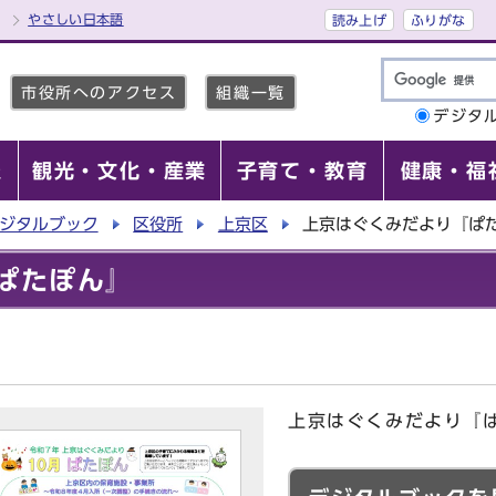
やさしい日本語
読み上げ
ふりがな
市役所へのアクセス
組織一覧
デジタ
報
観光・文化・産業
子育て・教育
健康・福
ジタルブック
区役所
上京区
上京はぐくみだより『ぱ
ぱたぽん』
上京はぐくみだより『ぱ