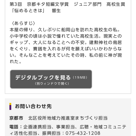
第3回 京都キタ短編文学賞 ジュニア部門 高校生賞
「悩めるときは」 響生
〈あらすじ〉
本屋の帰り、久しぶりに船岡山を訪れた高校生の私。
小中学校の頃は小説で憧れていた高校生活。現実との
ギャップ、大人になることへの不安。建勲神社の鳥居
をくぐり、賽銭を入れるが何を願えばいいかわからな
い。そんなことを考えていたその時、私の前に神が現
れた。
デジタルブックを見る
（19MB）
（別ウィンドウで開く）
お問い合わせ先
京都市
北区役所地域力推進室まちづくり担当
電話：
企画連携担当、事業担当、広聴・地域コミュニテ
ィ活性化担当、振興担当：075-432-1208