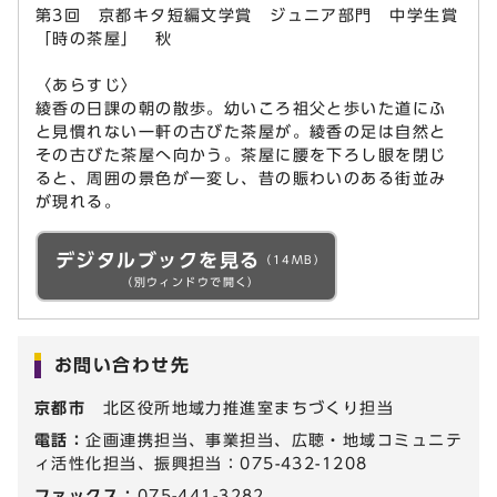
第3回 京都キタ短編文学賞 ジュニア部門 中学生賞
「時の茶屋」 秋
〈あらすじ〉
綾香の日課の朝の散歩。幼いころ祖父と歩いた道にふ
と見慣れない一軒の古びた茶屋が。綾香の足は自然と
その古びた茶屋へ向かう。茶屋に腰を下ろし眼を閉じ
ると、周囲の景色が一変し、昔の賑わいのある街並み
が現れる。
デジタルブックを見る
（14MB）
（別ウィンドウで開く）
お問い合わせ先
京都市
北区役所地域力推進室まちづくり担当
電話：
企画連携担当、事業担当、広聴・地域コミュニテ
ィ活性化担当、振興担当：075-432-1208
ファックス：
075-441-3282