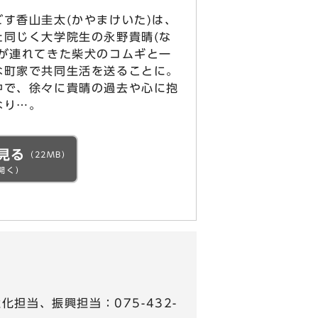
す香山圭太(かやまけいた)は、
た同じく大学院生の永野貴晴(な
晴が連れてきた柴犬のコムギと一
な町家で共同生活を送ることに。
中で、徐々に貴晴の過去や心に抱
なり…。
見る
（22MB）
開く）
担当、振興担当：075-432-