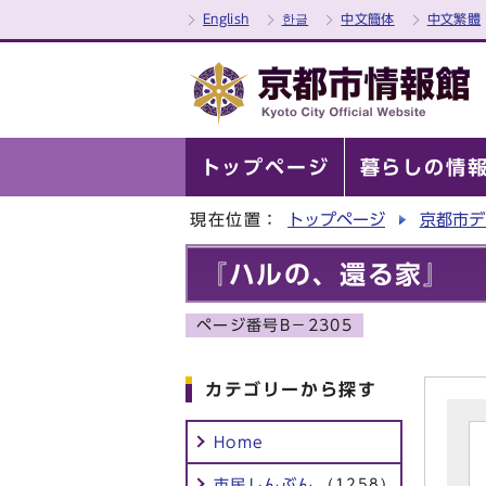
English
한글
中文簡体
中文繁體
トップページ
暮らしの情
現在位置：
トップページ
京都市デ
『ハルの、還る家』
ページ番号B－2305
カテゴリーから探す
Home
市民しんぶん
(1258)