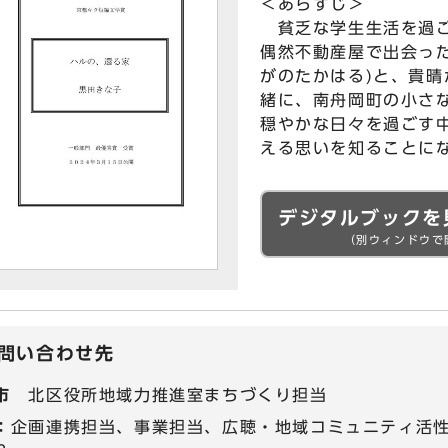
＜あらすじ＞
貧乏な学生生活を過ご
偶然不動産屋で出会っ
がのたかはる)と、貴
緒に、南舟岡町の小さ
穏やかな日々を過ごす
える思いを知ることに
デジタルブックを
（別ウィンドウで
問い合わせ先
市
北区役所地域力推進室まちづくり担当
：
企画連携担当、事業担当、広聴・地域コミュニティ活性化