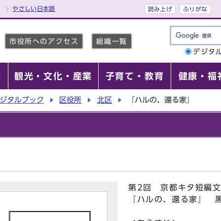
やさしい日本語
読み上げ
ふりがな
市役所へのアクセス
組織一覧
デジタ
報
観光・文化・産業
子育て・教育
健康・福
ジタルブック
区役所
北区
『ハルの、還る家』
第2回 京都キタ短編
『ハルの、還る家』 