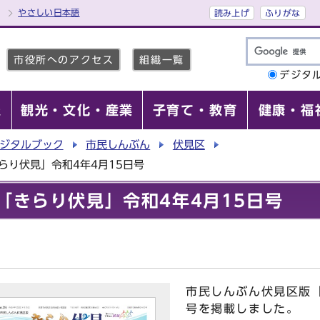
やさしい日本語
読み上げ
ふりがな
市役所へのアクセス
組織一覧
デジタ
報
観光・文化・産業
子育て・教育
健康・福
ジタルブック
市民しんぶん
伏見区
らり伏見」令和4年4月15日号
「きらり伏見」令和4年4月15日号
市民しんぶん伏見区版「
号を掲載しました。