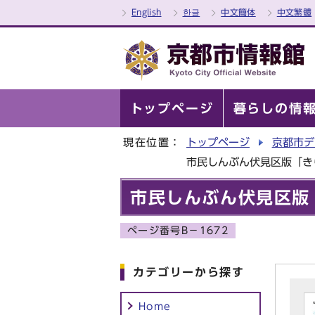
English
한글
中文簡体
中文繁體
トップページ
暮らしの情
現在位置：
トップページ
京都市デ
市民しんぶん伏見区版「き
市民しんぶん伏見区版
ページ番号B－1672
カテゴリーから探す
Home