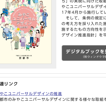
ち」の実現に向けた取
やこユニバーサルデザ
17年4月から施行して
そして，条例の規定に
の考え方を採り入れた
施するたもの方向性を
デザイン推進指針」を平
デジタルブックを
（別ウィンドウで
連リンク
やこユニバーサルデザインの推進
都市のみやこユニバーサルデザインに関する様々な取組