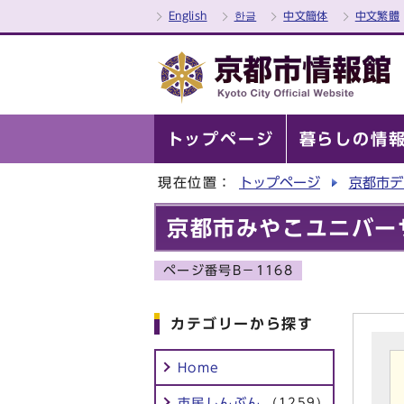
English
한글
中文簡体
中文繁體
トップページ
暮らしの情
現在位置：
トップページ
京都市デ
京都市みやこユニバー
ページ番号B－1168
カテゴリーから探す
Home
市民しんぶん
(1259)