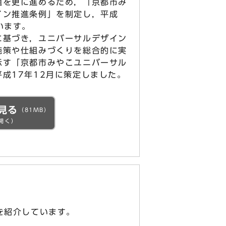
組を更に進めるため，「京都市み
イン推進条例」を制定し，平成
います。
基づき，ユニバーサルデザイン
施策や仕組みづくりを総合的に実
示す「京都市みやこユニバーサル
成17年12月に策定しました。
見る
（81MB）
開く）
を紹介しています。