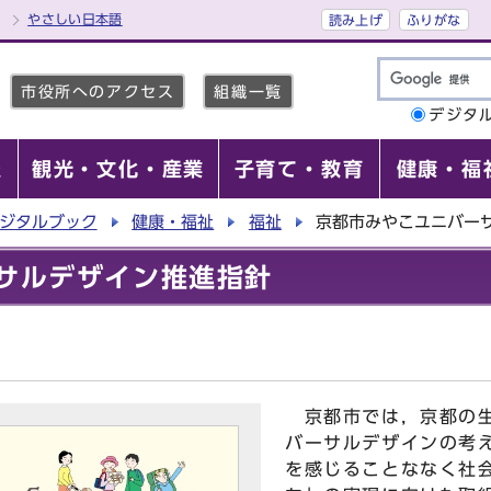
やさしい日本語
読み上げ
ふりがな
市役所へのアクセス
組織一覧
デジタ
報
観光・文化・産業
子育て・教育
健康・福
ジタルブック
健康・福祉
福祉
京都市みやこユニバー
サルデザイン推進指針
京都市では，京都の生
バーサルデザインの考
を感じることななく社