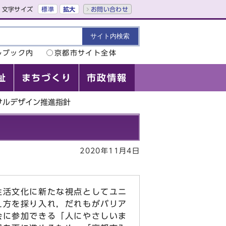
文字サイズ
標準
拡大
お問い合わせ
ルブック内
京都市サイト全体
祉
まちづくり
市政情報
サルデザイン推進指針
2020年11月4日
活文化に新たな視点としてユニ
え方を採り入れ，だれもがバリア
会に参加できる「人にやさしいま