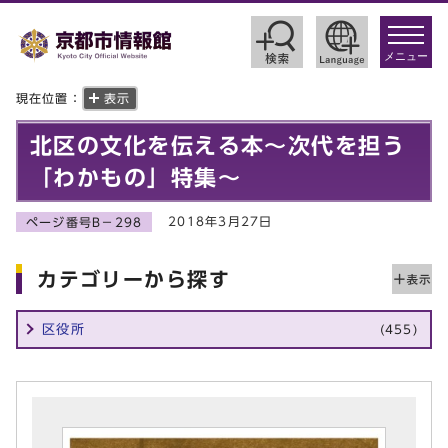
toggle
navigat
メニュー
現在位置：
表示
北区の文化を伝える本～次代を担う
「わかもの」特集～
2018年3月27日
ページ番号B－298
カテゴリーから探す
区役所
(455)