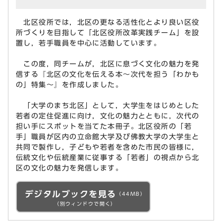
北区役所では，北区の更なる活性化とより良い区役
所づくりを目指して「北区役所改革実践チーム」を設
置し，若手職員を中心に活動しています。
この度，同チームが，北区に息づく文化の魅力を発
信する『北区の文化を伝える本～次代を担う「わかも
の」特集～』を作成しました。
「大学のまち北区」として，大学生をはじめとした
若者の定住促進に向け，文化の魅力とともに，次代の
担い手にスポットを当てた本冊子。北区役所の「若
手」職員が区内の立命館大学及び佛教大学の大学生と
共同で製作し，子どもや若者を含めた市民の皆様に，
伝統文化や伝統産業に従事する「若者」の視点から北
区の文化の魅力を発信します。
デジタルブックを見る
（44MB）
（別ウィンドウで開く）