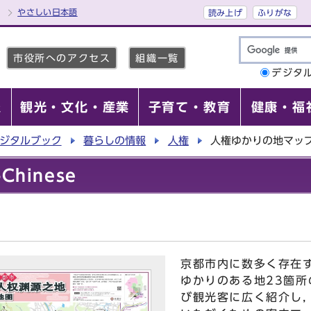
やさしい日本語
読み上げ
ふりがな
市役所へのアクセス
組織一覧
デジタ
報
観光・文化・産業
子育て・教育
健康・福
ジタルブック
暮らしの情報
人権
人権ゆかりの地マップ-C
hinese
京都市内に数多く存在
ゆかりのある地23箇
び観光客に広く紹介し