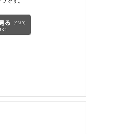
ップです。
見る
（9MB）
開く）