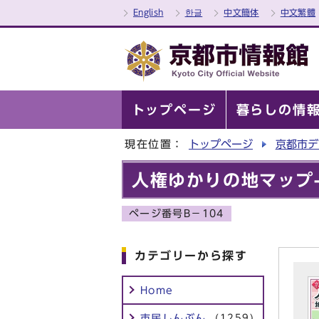
English
한글
中文簡体
中文繁體
トップページ
暮らしの情
現在位置：
トップページ
京都市デ
人権ゆかりの地マップ-C
ページ番号B－104
カテゴリーから探す
Home
市民しんぶん
(1259)