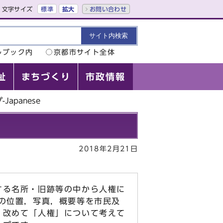
文字サイズ
標準
拡大
お問い合わせ
ルブック内
京都市サイト全体
祉
まちづくり
市政情報
apanese
2018年2月21日
する名所・旧跡等の中から人権に
所の位置，写真，概要等を市民及
，改めて「人権」について考えて