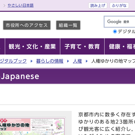
やさしい日本語
読み上げ
ふりがな
市役所へのアクセス
組織一覧
デジタ
報
観光・文化・産業
子育て・教育
健康・福
ジタルブック
暮らしの情報
人権
人権ゆかりの地マップ-J
apanese
京都市内に数多く存在
ゆかりのある地23箇
び観光客に広く紹介し