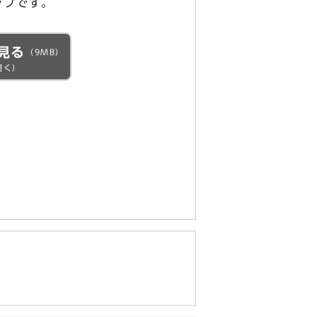
ップです。
見る
（9MB）
開く）