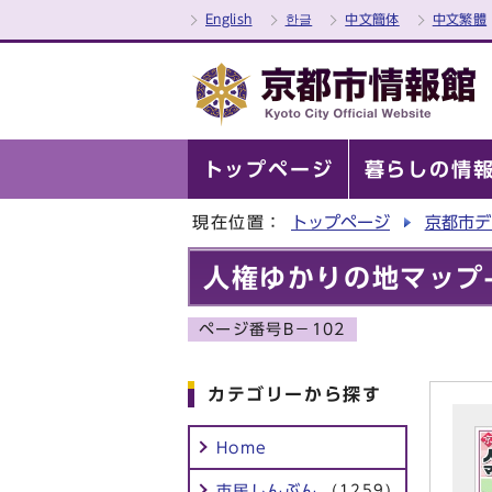
English
한글
中文簡体
中文繁體
トップページ
暮らしの情
現在位置：
トップページ
京都市デ
人権ゆかりの地マップ-J
ページ番号B－102
カテゴリーから探す
Home
市民しんぶん
(1259)