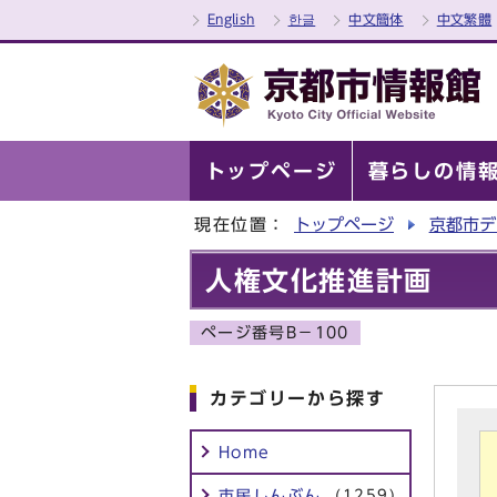
English
한글
中文簡体
中文繁體
トップページ
暮らしの情
現在位置：
トップページ
京都市デ
人権文化推進計画
ページ番号B－100
カテゴリーから探す
Home
市民しんぶん
(1259)