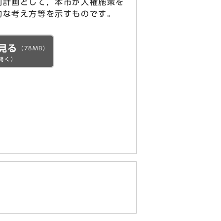
別計画として，本市が人権施策を
的な考え方等を示すものです。
見る
（78MB）
開く）