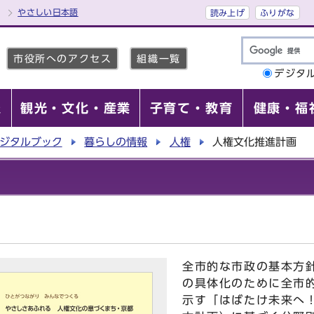
やさしい日本語
読み上げ
ふりがな
市役所へのアクセス
組織一覧
デジタ
報
観光・文化・産業
子育て・教育
健康・福
ジタルブック
暮らしの情報
人権
人権文化推進計画
全市的な市政の基本方
の具体化のために全市
示す「はばたけ未来へ