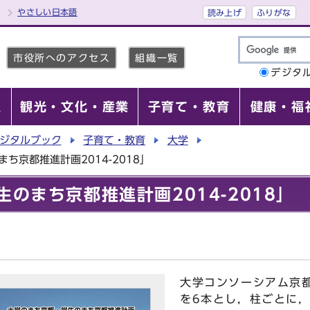
やさしい日本語
読み上げ
ふりがな
市役所へのアクセス
組織一覧
デジタ
報
観光・文化・産業
子育て・教育
健康・福
ジタルブック
子育て・教育
大学
ち京都推進計画2014-2018」
のまち京都推進計画2014-2018」
大学コンソーシアム京
を6本とし，柱ごとに