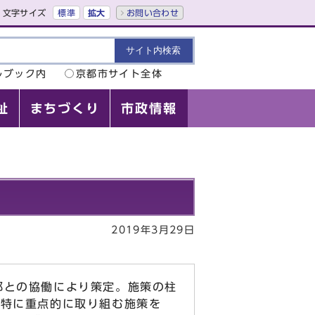
文字サイズ
標準
拡大
お問い合わせ
ルブック内
京都市サイト全体
祉
まちづくり
市政情報
2019年3月29日
都との協働により策定。施策の柱
，特に重点的に取り組む施策を