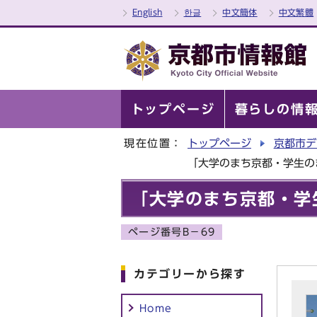
English
한글
中文簡体
中文繁體
トップページ
暮らしの情
現在位置：
トップページ
京都市デ
「大学のまち京都・学生のま
「大学のまち京都・学生
ページ番号B－69
カテゴリーから探す
Home