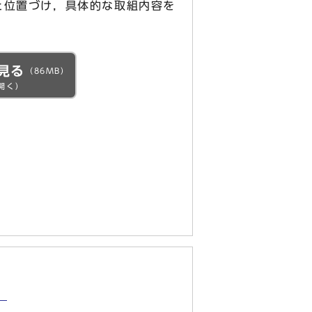
と位置づけ，具体的な取組内容を
見る
（86MB）
開く）
」