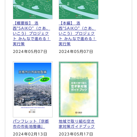
【概要版】 洛
【本編】 洛
西“SAIKO”（さあ、
西“SAIKO”（さあ、
いこう）プロジェク
いこう）プロジェク
ト みんなで進める！
ト みんなで進める！
実行策
実行策
2024年05月07日
2024年05月07日
地域で取り組む空き
パンフレット「京都
家対策ガイドブック
市の市街地整備」
2023年05月17日
2024年02月13日