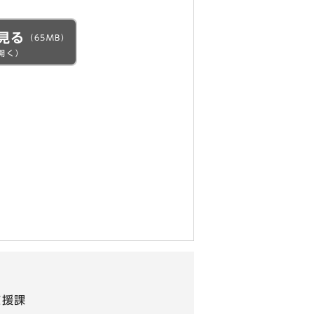
見る
（65MB）
開く）
支援課