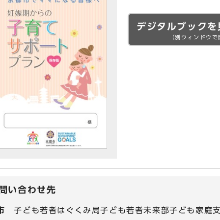
デジタルブックを
（別ウィンドウで
問い合わせ先
市
子ども若者はぐくみ局子ども若者未来部子ども家庭