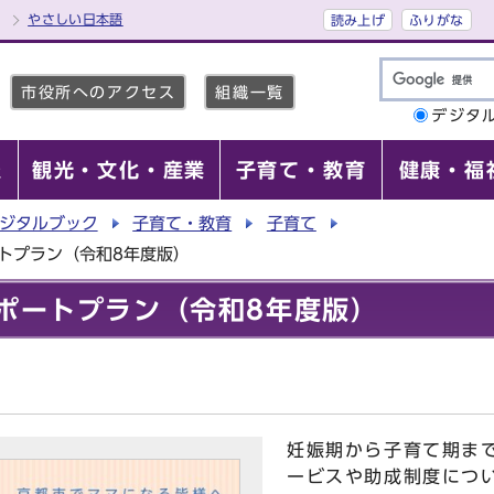
やさしい日本語
読み上げ
ふりがな
市役所へのアクセス
組織一覧
デジタ
報
観光・文化・産業
子育て・教育
健康・福
ジタルブック
子育て・教育
子育て
トプラン（令和8年度版）
ポートプラン（令和8年度版）
妊娠期から子育て期ま
ービスや助成制度につ