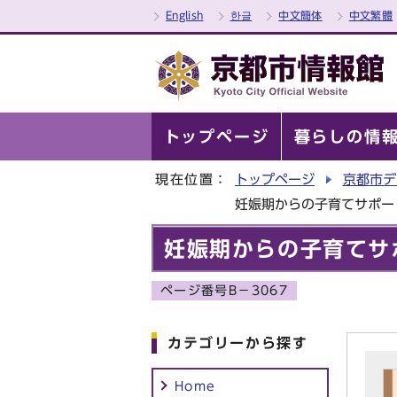
English
한글
中文簡体
中文繁體
トップページ
暮らしの情
現在位置：
トップページ
京都市デ
妊娠期からの子育てサポー
妊娠期からの子育てサ
ページ番号B－3067
カテゴリーから探す
Home