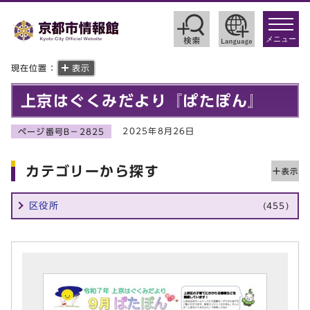
toggle
navigat
メニュー
現在位置：
表示
上京はぐくみだより『ぱたぽん』
2025年8月26日
ページ番号B－2825
カテゴリーから探す
区役所
(455)