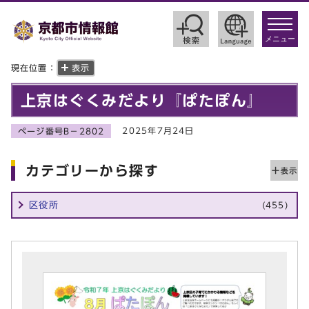
toggle
navigat
メニュー
現在位置：
表示
上京はぐくみだより『ぱたぽん』
2025年7月24日
ページ番号B－2802
カテゴリーから探す
区役所
(455)