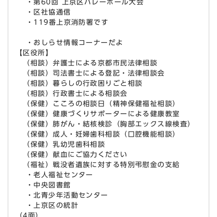
・第60回 上京区バレーボール大会
・区社協通信
・119番上京消防署です
・おしらせ情報コーナーだよ
【区役所】
（相談）弁護士による京都市民法律相談
（相談）司法書士による登記・法律相談会
（相談）暮らしの行政困りごと相談
（相談）行政書士による相談会
（保健）こころの相談日（精神保健福祉相談）
（保健）健康づくりサポーターによる健康教室
（保健）肺がん・結核検診（胸部エックス線検査）
（保健）成人・妊婦歯科相談（口腔機能相談）
（保健）乳幼児歯科相談
（保健）献血にご協力ください
（福祉）戦没者遺族に対する特別弔慰金の支給
・老人福祉センター
・中央図書館
・北青少年活動センター
・上京区の統計
（4面）