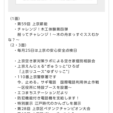
（1面）
・第59回 上京薪能
・チャレンジ！木工体験第四弾
削ってチャレンジ！～木の舟まっすぐススむか
な？～
（2・3面）
・毎月25日は上京の安心安全点検日
・上京空き家対策ラボによる空き家個別相談会
・上京えんじぇる“ぎゅうっと”ひろば
「上京リユース“ゆずりっこ”」
・110番上京警察署です
今、止める。サギ電話 国際電話利用休止作戦
～区役所に特設ブースを設置～
・エコまちステーションだより
・防犯機能付き電話機を支給します！
・特別展示 江戸時代のかんざしを展示
・第28回 上京区ペタンクチャンピオン大会