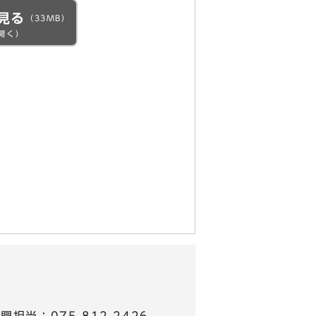
見る
（33MB）
開く）
担当：075-812-2426