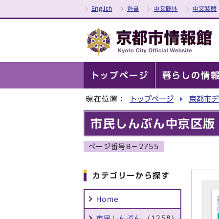
English
한글
中文簡体
中文繁體
トップページ
暮らしの情
現在位置：
トップページ
京都市デ
市民しんぶん中京区版
ページ番号B－2755
カテゴリーから探す
Home
市民しんぶん
(1258)