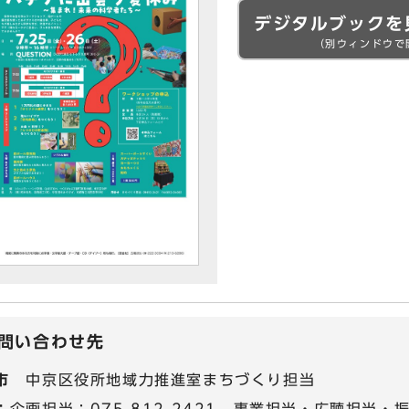
デジタルブックを
（別ウィンドウで
問い合わせ先
市
中京区役所地域力推進室まちづくり担当
：
企画担当：075-812-2421、事業担当・広聴担当・振興