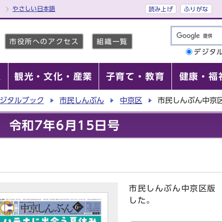
やさしい日本語
読み上げ
ふりがな
市役所へのアクセス
組織一覧
デジタ
報
観光・文化・産業
子育て・教育
健康・福
ジタルブック
市民しんぶん
中京区
市民しんぶん中京区
 令和7年6月15日号
市民しんぶん中京区版 
した。