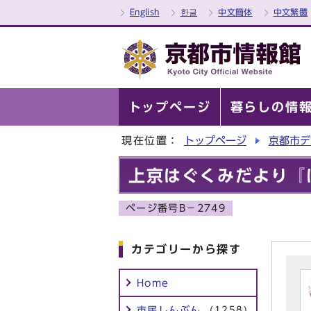
English
한글
中文簡体
中文繁體
トップページ
暮らしの情
現在位置：
トップページ
京都市デ
上京はぐくみだより『
ページ番号B－2749
カテゴリーから探す
Home
市民しんぶん
(1258)