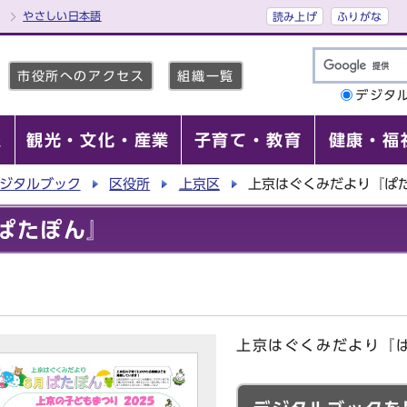
やさしい日本語
読み上げ
ふりがな
市役所へのアクセス
組織一覧
デジタ
報
観光・文化・産業
子育て・教育
健康・福
ジタルブック
区役所
上京区
上京はぐくみだより『ぱ
ぱたぽん』
上京はぐくみだより『