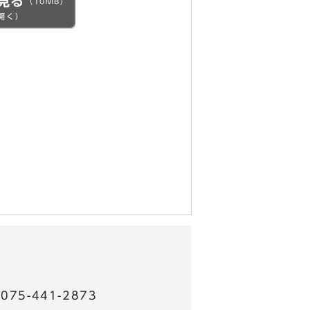
見る
（10MB）
開く）
5-441-2873