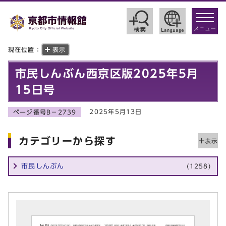
toggle
navigat
メニュー
現在位置：
表示
市民しんぶん西京区版2025年5月
15日号
2025年5月13日
ページ番号B－2739
カテゴリーから探す
市民しんぶん
(1258)