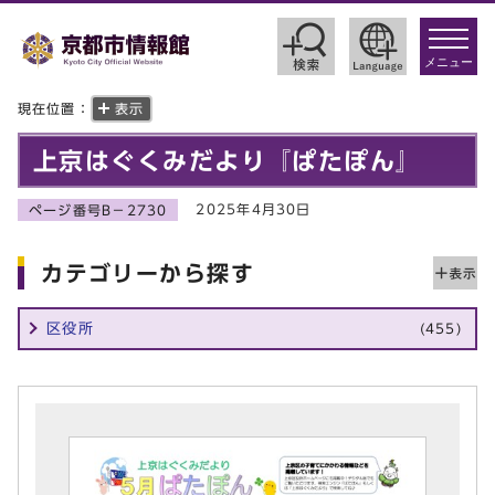
toggle
navigat
メニュー
現在位置：
表示
上京はぐくみだより『ぱたぽん』
2025年4月30日
ページ番号B－2730
カテゴリーから探す
区役所
(455)