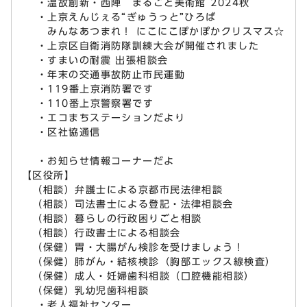
・温故創新・西陣 まるごと美術館 2024秋
・上京えんじぇる“ぎゅうっと”ひろば
みんなあつまれ！ にこにこぽかぽかクリスマス☆
・上京区自衛消防隊訓練大会が開催されました
・すまいの耐震 出張相談会
・年末の交通事故防止市民運動
・119番上京消防署です
・110番上京警察署です
・エコまちステーションだより
・区社協通信
・お知らせ情報コーナーだよ
【区役所】
（相談）弁護士による京都市民法律相談
（相談）司法書士による登記・法律相談会
（相談）暮らしの行政困りごと相談
（相談）行政書士による相談会
（保健）胃・大腸がん検診を受けましょう！
（保健）肺がん・結核検診（胸部エックス線検査）
（保健）成人・妊婦歯科相談（口腔機能相談）
（保健）乳幼児歯科相談
・老人福祉センター