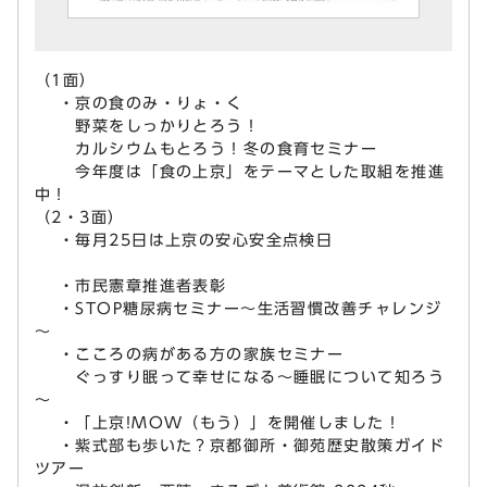
（1面）
・京の食のみ・りょ・く
野菜をしっかりとろう！
カルシウムもとろう！冬の食育セミナー
今年度は「食の上京」をテーマとした取組を推進
中！
（2・3面）
・毎月25日は上京の安心安全点検日
・市民憲章推進者表彰
・STOP糖尿病セミナー～生活習慣改善チャレンジ
～
・こころの病がある方の家族セミナー
ぐっすり眠って幸せになる～睡眠について知ろう
～
・「上京!MOW（もう）」を開催しました！
・紫式部も歩いた？京都御所・御苑歴史散策ガイド
ツアー