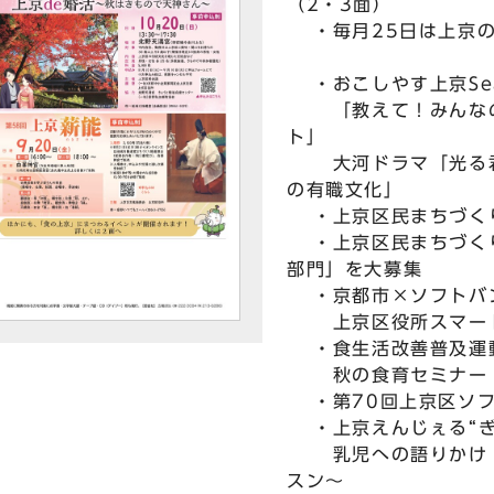
（2・3面）
・毎月25日は上京の
・おこしやす上京Sea
「教えて！みんなの
ト」
大河ドラマ「光る君
の有職文化」
・上京区民まちづくり
・上京区民まちづくり
部門」を大募集
・京都市×ソフトバ
上京区役所スマート
・食生活改善普及運
秋の食育セミナー 
・第70回上京区ソフ
・上京えんじぇる“ぎ
乳児への語りかけ 
スン～