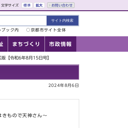
文字サイズ
標準
拡大
お問い合わせ
ルブック内
京都市サイト全体
祉
まちづくり
市政情報
版【令和6年8月15日号】
2024年8月6日
はきもので天神さん～