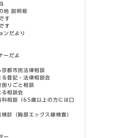
当
地 説明板
です
です
ョンだより
ナーだよ
京都市民法律相談
る登記・法律相談会
困りごと相談
よる相談会
科相談（65歳以上の方には口
検診（胸部エックス線検査）
ター