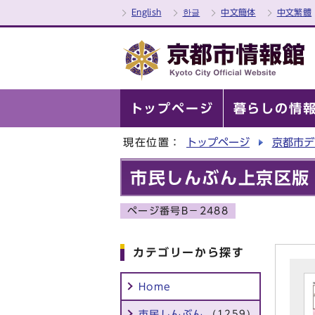
English
한글
中文簡体
中文繁體
トップページ
暮らしの情
現在位置：
トップページ
京都市デ
市民しんぶん上京区版
ページ番号B－2488
カテゴリーから探す
Home
市民しんぶん
(1259)