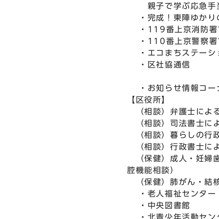
親子で学ぶ応急手
・完成！東陣ゆかりの
・119番上京消防署
・110番上京警察署
・エコまちステーシ
・区社協通信
・お知らせ情報コー
【区役所】
（相談）弁護士による
（相談）司法書士によ
（相談）暮らしの行政
（相談）行政書士に
（保健）成人・妊婦歯
腔機能相談）
（保健）肺がん・結核
・老人福祉センター
・中央図書館
・北青少年活動セン