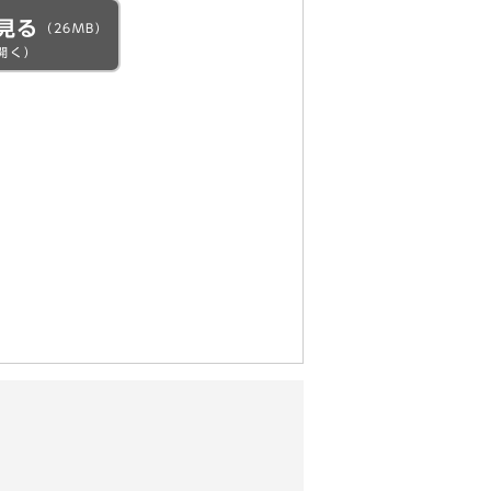
見る
（26MB）
開く）