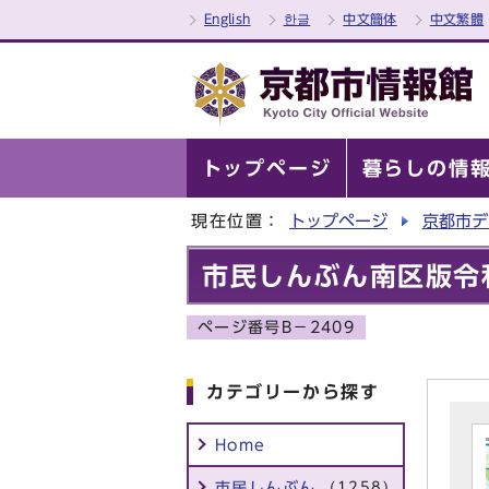
English
한글
中文簡体
中文繁體
トップページ
暮らしの情
現在位置：
トップページ
京都市デ
市民しんぶん南区版令
ページ番号B－2409
カテゴリーから探す
Home
市民しんぶん
(1258)