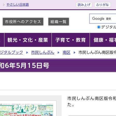
やさしい日本語
読み上げ
ふりがな
市役所へのアクセス
組織一覧
デジタ
報
観光・文化・産業
子育て・教育
健康・福
ジタルブック
市民しんぶん
南区
市民しんぶん南区版令
和6年5月15日号
市民しんぶん南区版令和
た。