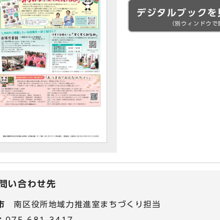
デジタルブックを
（別ウィンドウで
問い合わせ先
市
南区役所地域力推進室まちづくり担当
：
075-681-3417