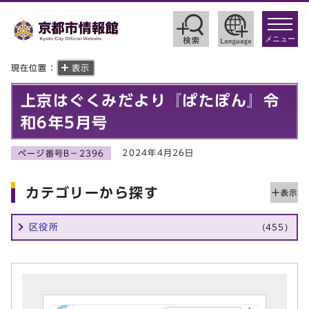
toggle
navigat
メニュー
現在位置：
表示
上京はぐくみだより『ぱたぽん』令
和6年5月号
2024年4月26日
ページ番号B－2396
カテゴリーから探す
区役所
(455)