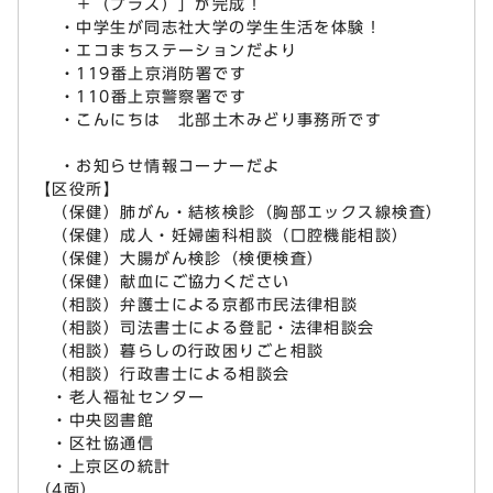
＋（プラス）」が完成！
・中学生が同志社大学の学生生活を体験！
・エコまちステーションだより
・119番上京消防署です
・110番上京警察署です
・こんにちは 北部土木みどり事務所です
・お知らせ情報コーナーだよ
【区役所】
（保健）肺がん・結核検診（胸部エックス線検査）
（保健）成人・妊婦歯科相談（口腔機能相談）
（保健）大腸がん検診（検便検査）
（保健）献血にご協力ください
（相談）弁護士による京都市民法律相談
（相談）司法書士による登記・法律相談会
（相談）暮らしの行政困りごと相談
（相談）行政書士による相談会
・老人福祉センター
・中央図書館
・区社協通信
・上京区の統計
（4面）