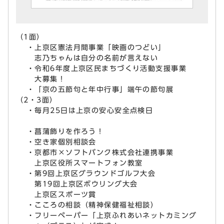
（1面）
・上京区憲法月間事業「映画のつどい」
志乃ちゃんは自分の名前が言えない
・令和6年度上京区民まちづくり活動支援事業
大募集！
・「京の五節句と年中行事」端午の節句展
（2・3面）
・毎月25日は上京の安心安全点検日
・菖蒲飾りを作ろう！
・空き家個別相談会
・京都市×ソフトバンク株式会社連携事業
上京区役所スマートフォン教室
・第9回上京区グラウンドゴルフ大会
第19回上京区ボウリング大会
上京区スポーツ賞
・こころの相談（精神保健福祉相談）
・フリーペーパー「上京ふれあいネットカミング