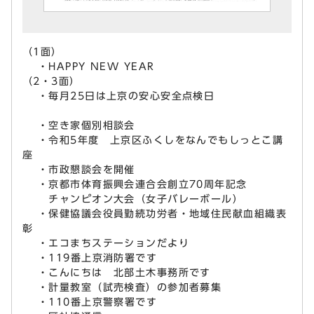
（1面）
・HAPPY NEW YEAR
（2・3面）
・毎月25日は上京の安心安全点検日
・空き家個別相談会
・令和5年度 上京区ふくしをなんでもしっとこ講
座
・市政懇談会を開催
・京都市体育振興会連合会創立70周年記念
チャンピオン大会（女子バレーボール）
・保健協議会役員勤続功労者・地域住民献血組織表
彰
・エコまちステーションだより
・119番上京消防署です
・こんにちは 北部土木事務所です
・計量教室（試売検査）の参加者募集
・110番上京警察署です