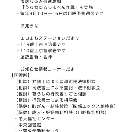
市民ぐるみ推進運動
「うちわゆるしまへん作戦」を実施
・毎年9月10日～16日は自殺予防週間です
・お知らせ
・エコまちステーションだより
・119番上京消防署です
・110番上京警察署です
・温故創新・西陣
・お知らせ情報コーナーだよ
【区役所】
（相談）弁護士による京都市民法律相談
（相談）司法書士による登記・法律相談会
（相談）暮らしの行政困りごと相談
（相談）行政書士による相談会
（保健）肺がん・結核検診（胸部エックス線検査）
（保健）成人・妊婦歯科相談（口腔機能相談）
・老人福祉センター
・中央図書館
・北青少年活動センター