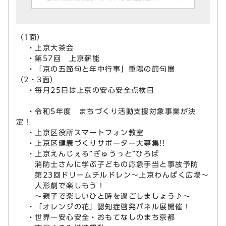
（1面）
・上京大茶会
・第57回 上京薪能
・「京の五節句と年中行事」重陽の節句展
（2・3面）
・毎月25日は上京の安心安全点検日
・令和5年度 まちづくり活動支援対象事業が決
定！
・上京区役所スマートフォン教室
・上京区健康づくりサポーター大募集!!
・上京えんじぇる”ぎゅうっと”ひろば
消防士さんに学ぶ子どもの応急手当と事故予防
第23回ドリームチルドレン～上京わんぱく広場～
人形劇で楽しもう！
～親子で楽しいひと時を過ごしましょう♪～
・「オレンジの花」認知症啓発パネル展開催！
・世界一安心安全・おもてなしのまち京都