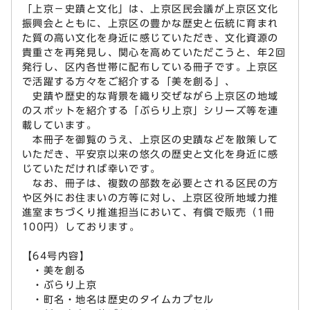
「上京－史蹟と文化」は、上京区民会議が上京区文化
振興会とともに、上京区の豊かな歴史と伝統に育まれ
た質の高い文化を身近に感じていただき、文化資源の
貴重さを再発見し、関心を高めていただこうと、年2回
発行し、区内各世帯に配布している冊子です。上京区
で活躍する方々をご紹介する「美を創る」、
史蹟や歴史的な背景を織り交ぜながら上京区の地域
のスポットを紹介する「ぶらり上京」シリーズ等を連
載しています。
本冊子を御覧のうえ、上京区の史蹟などを散策して
いただき、平安京以来の悠久の歴史と文化を身近に感
じていただければ幸いです。
なお、冊子は、複数の部数を必要とされる区民の方
や区外にお住まいの方等に対し、上京区役所地域力推
進室まちづくり推進担当において、有償で販売（1冊
100円）しております。
【64号内容】
・美を創る
・ぶらり上京
・町名・地名は歴史のタイムカプセル