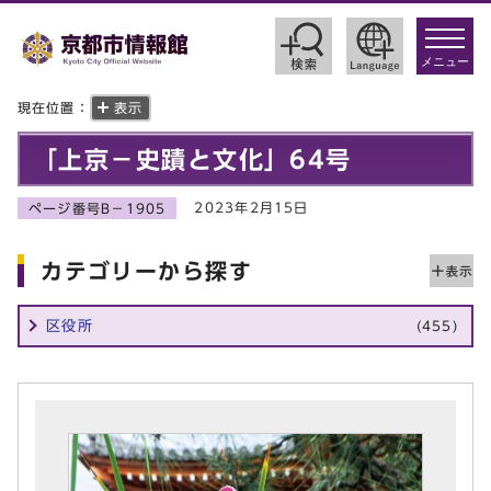
toggle
navigat
メニュー
現在位置：
表示
「上京－史蹟と文化」64号
2023年2月15日
ページ番号B－1905
カテゴリーから探す
区役所
(455)