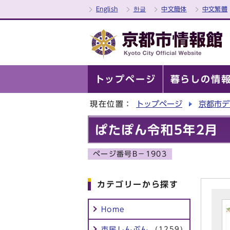
English
한글
中文簡体
中文繁體
トップページ
暮らしの情
現在位置：
トップページ
京都市デ
ぱたぽん令和5年2月
ページ番号B－1903
カテゴリーから探す
Home
市民しんぶん
(1259)