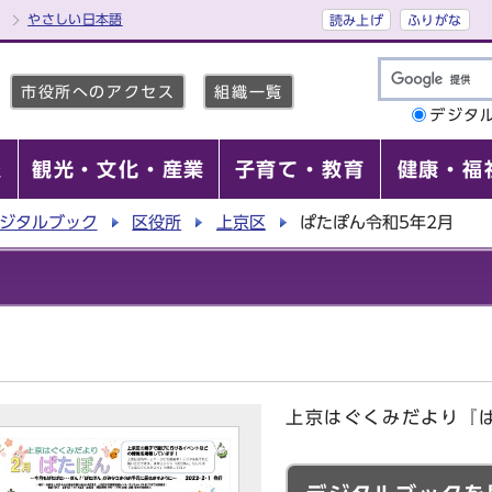
やさしい日本語
読み上げ
ふりがな
市役所へのアクセス
組織一覧
デジタ
報
観光・文化・産業
子育て・教育
健康・福
ジタルブック
区役所
上京区
ぱたぽん令和5年2月
上京はぐくみだより『