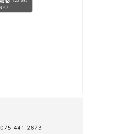
見る
（22MB）
開く）
5-441-2873