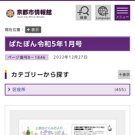
toggle
navigat
メニュー
現在位置：
表示
ぱたぽん令和5年1月号
2022年12月27日
ページ番号B－1846
カテゴリーから探す
区役所
(455)