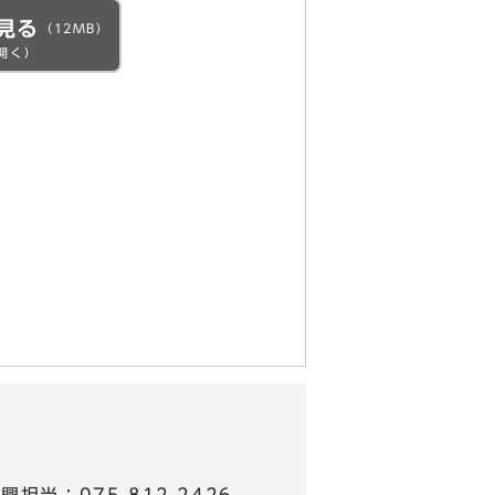
見る
（12MB）
開く）
担当：075-812-2426