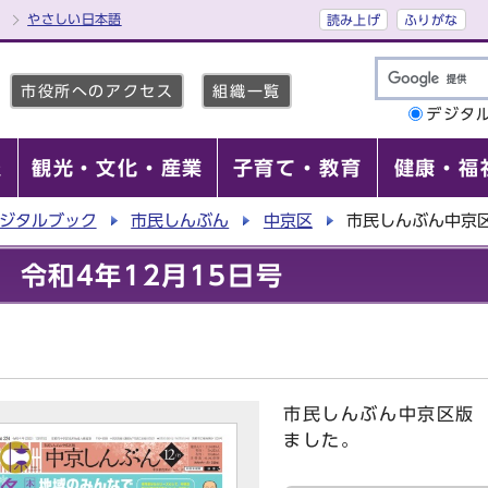
やさしい日本語
読み上げ
ふりがな
市役所へのアクセス
組織一覧
デジタ
報
観光・文化・産業
子育て・教育
健康・福
ジタルブック
市民しんぶん
中京区
市民しんぶん中京区
令和4年12月15日号
市民しんぶん中京区版 
ました。