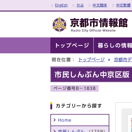
English
한글
中文簡体
中文繁體
トップページ
暮らしの情
現在位置：
トップページ
京都市デ
市民しんぶん中京区版 
ページ番号B－1838
カテゴリーから探す
Home
市民しんぶん
(1259)