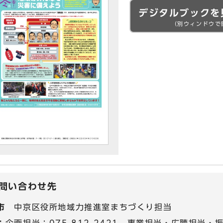
デジタルブックを
（別ウィンドウで
問い合わせ先
市
中京区役所地域力推進室まちづくり担当
：
企画担当：075-812-2421、事業担当・広聴担当・振興